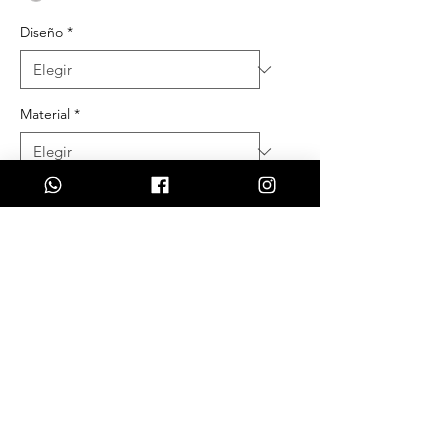
Diseño
*
Material
*
Tamaño
*
Genero
*