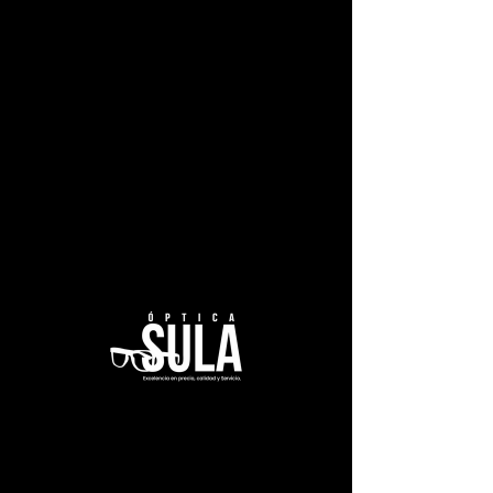
Helium 4425
Color
*
Diseño
*