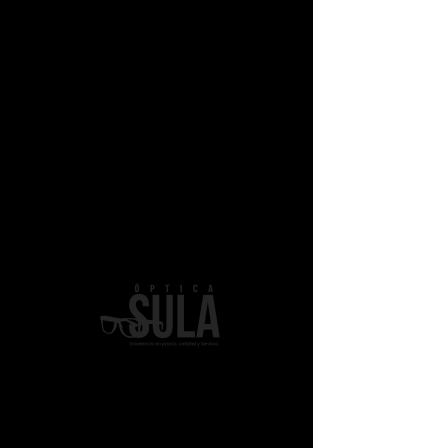
Soho 1019
Color
*
Diseño
*